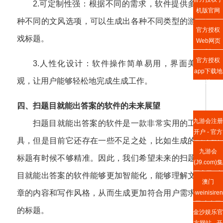
2.可定制性强：根据不同的需求，软件提供多
机版官网
种不同的文风选项，可以生成出各种不同类型的游
官方授权
戏标题。
Web网页
版
官方授权
3.人性化设计：软件操作简单易用，界面美
app下载地
观，让用户能够轻松地完成生成工作。
址
四、扫题目就能出答案的软件的未来展望
九游会注册
扫题目就能出答案的软件是一款非常实用的工
开户 - 官方
具，但是目前它还存在一些不足之处，比如生成的
平台立即加
九游会
入
标题有时候不够精准。因此，我们希望未来的扫题
(J9.com)集
团官网 | 真
目就能出答案的软件能够更加智能化，能够理解文
澳门
人游戏第一
章的内容和写作风格，从而生成更加符合用户需求
·weinisire
品牌
国)官方网
的标题。
金沙娱乐官
站
方网站 - 开