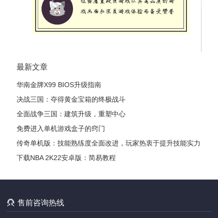
手机投注网
最新文章
华南金牌X99 BIOS升级指南
决战三国：夺得黄金宝箱的终极战斗
全面战争三国：建筑升级，重塑中心
免费进入单机游戏盒子的窍门
传奇单机版：技能熟练度全面改进，玩家热衷于提升技能实力
下载NBA 2K22安卓版：简易教程

售前咨询热线