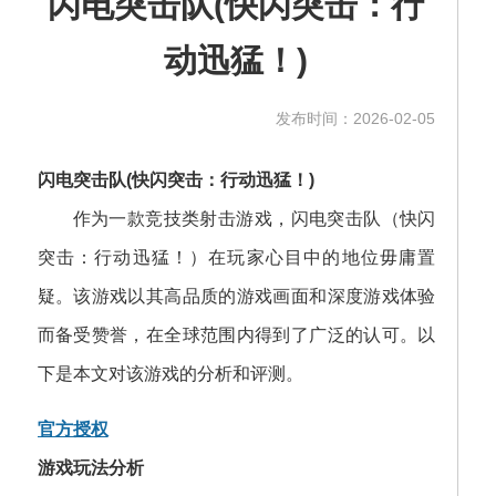
闪电突击队(快闪突击：行
动迅猛！)
发布时间：2026-02-05
闪电突击队(快闪突击：行动迅猛！)
作为一款竞技类射击游戏，闪电突击队（快闪
突击：行动迅猛！）在玩家心目中的地位毋庸置
疑。该游戏以其高品质的游戏画面和深度游戏体验
而备受赞誉，在全球范围内得到了广泛的认可。以
下是本文对该游戏的分析和评测。
官方授权
游戏玩法分析