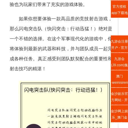
版
验也为玩家们带来了充实的游戏体验。
官方授权
app下载地
如果你想要体验一款高品质的竞技射击游戏，
址
那么闪电突击队（快闪突击：行动迅猛！）绝对是
一个不错的选择。在这个军事现代化的游戏中，你
九游会注册
开户 - 官方
将体验到最新的武器和科技，并与团队成员一起完
平台立即加
成各种任务。真正感受到团队默契配合的重要性和
九游会
入
(J9.com)集
射击技巧的精湛！
团官网 | 真
澳门
人游戏第一
·weinisire
品牌
国)官方网
金沙娱乐官
站
方网站 - 开
启您的尊享
金沙网上娱
互动娱乐之
乐_澳门金
旅
沙娱乐城-