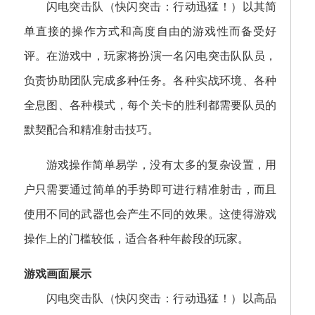
闪电突击队（快闪突击：行动迅猛！）以其简
单直接的操作方式和高度自由的游戏性而备受好
评。在游戏中，玩家将扮演一名闪电突击队队员，
负责协助团队完成多种任务。各种实战环境、各种
全息图、各种模式，每个关卡的胜利都需要队员的
默契配合和精准射击技巧。
游戏操作简单易学，没有太多的复杂设置，用
户只需要通过简单的手势即可进行精准射击，而且
使用不同的武器也会产生不同的效果。这使得游戏
操作上的门槛较低，适合各种年龄段的玩家。
游戏画面展示
闪电突击队（快闪突击：行动迅猛！）以高品